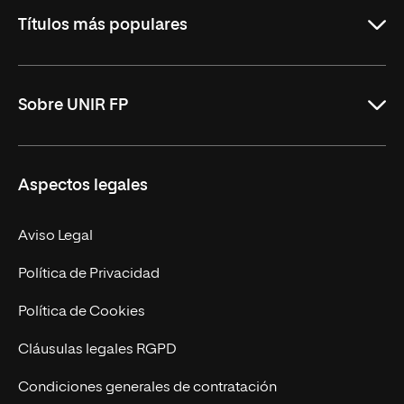
Rioja
Títulos más populares
ASIR Online
Sobre UNIR FP
DAM Online
DAW Online
Nosotros
Aspectos legales
Administración y Finanzas Online
Revista UNIR FP
Marketing y Publicidad Online
Grados superiores
Aviso Legal
Becas para Formación Profesional
Política de Privacidad
Política de Cookies
Cláusulas legales RGPD
Condiciones generales de contratación