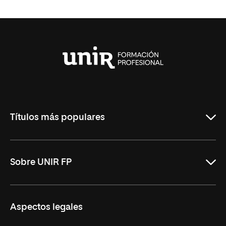
Universidad
Internacional
de
La
Rioja
Títulos más populares
ASIR Online
Sobre UNIR FP
DAM Online
DAW Online
Nosotros
Aspectos legales
Administración y Finanzas Online
Revista UNIR FP