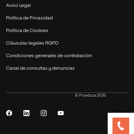
Marketing y Publicidad Online
Grados superiores
Aviso Legal
Becas para Formación Profesional
Política de Privacidad
Política de Cookies
Cláusulas legales RGPD
Condiciones generales de contratación
Canal de consultas y denuncias
© Proeduca 2026
Síguenos
Síguenos
Síguenos
Síguenos
en
en
en
en
Facebook
LinkedIn
Instagram
YouTube