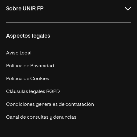
Sobre UNIR FP
DAM Online
DAW Online
Nosotros
Aspectos legales
Administración y Finanzas Online
Revista UNIR FP
Marketing y Publicidad Online
Grados superiores
Aviso Legal
Becas para Formación Profesional
Política de Privacidad
Política de Cookies
Cláusulas legales RGPD
Condiciones generales de contratación
Canal de consultas y denuncias