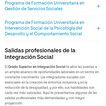
Programa de Formación Universitaria en
Gestión de Servicios Sociales
Aprenderás sobre la evolución de los servicios sociales, los
Programa de Formación Universitaria en
derechos de la ciudadanía y las perspectivas
Intervención Social de la Psicología del
epistemológicas sociales sobre la intervención
Desarrollo y el Comportamiento Social
sociosanitaria y educativa.
Descarga el pdf
Aprenderás sobre los fenómenos vitales que se abordan en el
ámbito de la intervención social, la realidad social del individuo,
Salidas profesionales de la
y sus comportamientos grupales, entre otras.
Descarga el pdf
Integración Social
El
Grado Superior en Integración Social
te abre las puertas a
un amplio abanico de oportunidades laborales en un sector en
constante crecimiento. Los integradores sociales son
esenciales en la creación de entornos inclusivos y en la
reducción de la desigualdad, y por ello, sus habilidades son
cada vez más valoradas. Aquí te presentamos algunas de las
salidas profesionales más demandadas y con mayor
proyección: