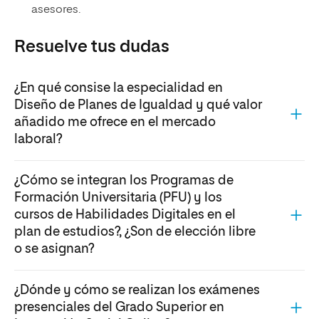
asesores.
Resuelve tus dudas
¿En qué consise la especialidad en
Diseño de Planes de Igualdad y qué valor
añadido me ofrece en el mercado
laboral?
La especialidad en Diseño de Planes de Igualdad te
¿Cómo se integran los Programas de
prepara para analizar desigualdades, elaborar
Formación Universitaria (PFU) y los
diagnósticos y diseñar medidas de igualdad de
cursos de Habilidades Digitales en el
oportunidades en empresas, instituciones educativas y
plan de estudios?, ¿Son de elección libre
entidades sociales. Este perfil tiene gran demanda porque,
o se asignan?
desde 2021, las empresas de más de 50 trabajadores
están obligadas a contar con un plan de igualdad. Por ello,
esta formación aporta un valor añadido en empleabilidad y
Los
Programas de Formación Universitaria (PFU)
y los
¿Dónde y cómo se realizan los exámenes
te abre salidas en consultoras, departamentos de RRHH y
cursos de
Habilidades Digitales
son un complemento a la
presenciales del Grado Superior en