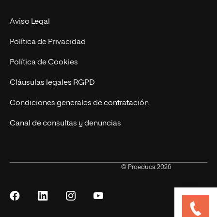
Marketing y Publicidad Online
Grados superiores
Aviso Legal
Becas para Formación Profesional
Política de Privacidad
Política de Cookies
Cláusulas legales RGPD
Condiciones generales de contratación
Canal de consultas y denuncias
© Proeduca 2026
Síguenos
Síguenos
Síguenos
Síguenos
en
en
en
en
Facebook
LinkedIn
Instagram
YouTube