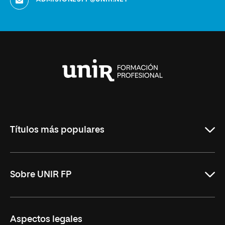
Universidad
Internacional
de
La
Rioja
Títulos más populares
ASIR Online
Sobre UNIR FP
DAM Online
DAW Online
Nosotros
Aspectos legales
Administración y Finanzas Online
Revista UNIR FP