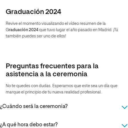
Graduación 2024
Revive el momento visualizando el vídeo resumen de la
G
raduación 2024
que tuvo lugar el año pasado en Madrid. ¡Tú
también puedes ser uno de ellos!
Preguntas frecuentes para la
asistencia a la ceremonia
No te quedes con dudas. Esperamos que este sea un día que
marque el principio de tu nueva realidad profesional.
¿Cuándo será la ceremonia?
Viernes 27 de junio a las 18:00 horas, en el Salón de Actos de
¿A qué hora debo estar?