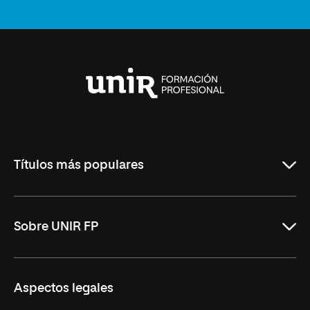
Universidad
Internacional
de
La
Rioja
Títulos más populares
ASIR Online
Sobre UNIR FP
DAM Online
DAW Online
Nosotros
Aspectos legales
Administración y Finanzas Online
Revista UNIR FP