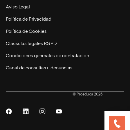
Marketing y Publicidad Online
Grados superiores
Aviso Legal
Becas para Formación Profesional
Política de Privacidad
Política de Cookies
Cláusulas legales RGPD
Condiciones generales de contratación
Canal de consultas y denuncias
© Proeduca 2026
Síguenos
Síguenos
Síguenos
Síguenos
en
en
en
en
Facebook
LinkedIn
Instagram
YouTube