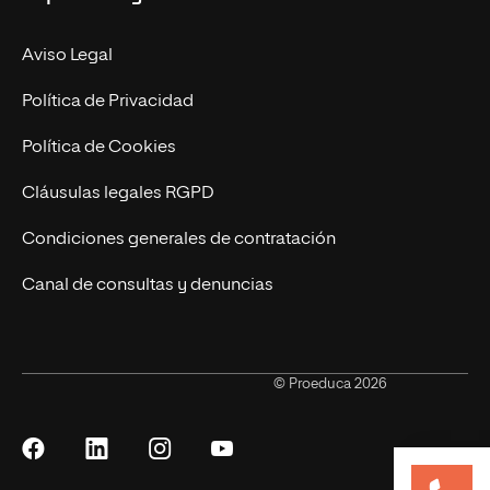
Revista UNIR FP
Marketing y Publicidad Online
Grados superiores
Aviso Legal
Becas para Formación Profesional
Política de Privacidad
Política de Cookies
Cláusulas legales RGPD
Condiciones generales de contratación
Canal de consultas y denuncias
© Proeduca 2026
Síguenos
Síguenos
Síguenos
Síguenos
en
en
en
en