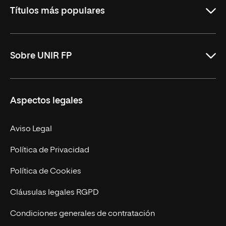
Títulos más populares
ASIR Online
Sobre UNIR FP
DAM Online
DAW Online
Nosotros
Aspectos legales
Administración y Finanzas Online
Revista UNIR FP
Marketing y Publicidad Online
Grados superiores
Aviso Legal
Becas para Formación Profesional
Política de Privacidad
Política de Cookies
Cláusulas legales RGPD
Condiciones generales de contratación