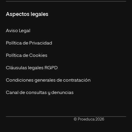
DAW Online
Nosotros
Aspectos legales
Administración y Finanzas Online
Revista UNIR FP
Marketing y Publicidad Online
Grados superiores
Aviso Legal
Becas para Formación Profesional
Política de Privacidad
Política de Cookies
Cláusulas legales RGPD
Condiciones generales de contratación
Canal de consultas y denuncias
© Proeduca 2026