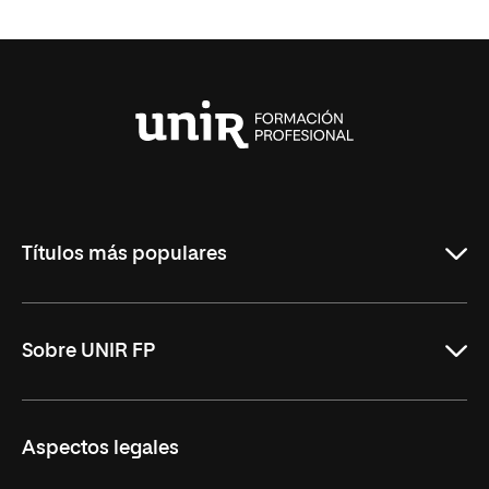
Universidad
Internacional
de
La
Rioja
Títulos más populares
ASIR Online
Sobre UNIR FP
DAM Online
DAW Online
Nosotros
Aspectos legales
Administración y Finanzas Online
Revista UNIR FP