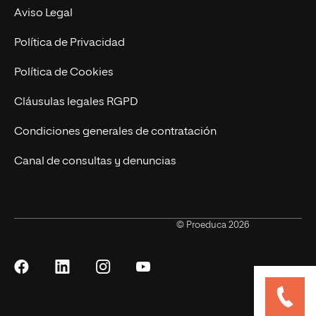
Marketing y Publicidad Online
Grados superiores
Aviso Legal
Becas para Formación Profesional
Política de Privacidad
Política de Cookies
Cláusulas legales RGPD
Condiciones generales de contratación
Canal de consultas y denuncias
© Proeduca 2026
Síguenos
Síguenos
Síguenos
Síguenos
en
en
en
en
Facebook
LinkedIn
Instagram
YouTube