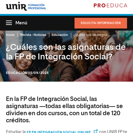
Menú
SOLICITA INFORMACIÓN
Inicio
Revista - Noticias
Educación
¿Cuáles son las asignaturas de la FP de Integración Social?
¿Cuáles son las asignaturas de
la FP de Integración Social?
EDUCACIÓN
|15/09/2025
En la FP de Integración Social, las
asignaturas —todas ellas obligatorias— se
dividen en dos cursos, con un total de 120
créditos.
Estudiar la
con UNIR FP te
FP EN INTEGRACIÓN SOCIAL ONLINE