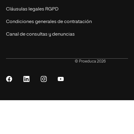
Cláusulas legales RGPD
Condiciones generales de contratación
Canal de consultas y denuncias
© Proeduca 2026
Síguenos
Síguenos
Síguenos
Síguenos
en
en
en
en
Facebook
LinkedIn
Instagram
YouTube