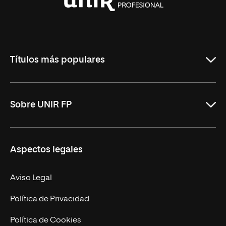
Universidad
Internacional
de
La
Rioja
Títulos más populares
ASIR Online
Sobre UNIR FP
DAM Online
DAW Online
Nosotros
Aspectos legales
Administración y Finanzas Online
Revista UNIR FP
Marketing y Publicidad Online
Grados superiores
Aviso Legal
Becas para Formación Profesional
Política de Privacidad
Política de Cookies