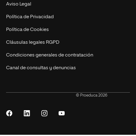
Marketing y Publicidad Online
Grados superiores
Aviso Legal
Becas para Formación Profesional
Política de Privacidad
Política de Cookies
Cláusulas legales RGPD
Condiciones generales de contratación
Canal de consultas y denuncias
© Proeduca 2026
Síguenos
Síguenos
Síguenos
Síguenos
en
en
en
en
Facebook
LinkedIn
Instagram
YouTube