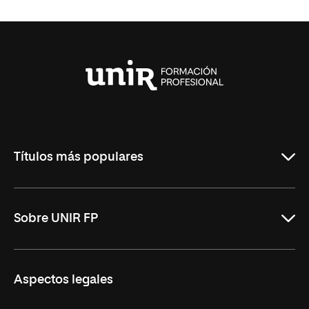
Universidad
Internacional
de
La
Rioja
Títulos más populares
ASIR Online
Sobre UNIR FP
DAM Online
DAW Online
Nosotros
Aspectos legales
Administración y Finanzas Online
Revista UNIR FP