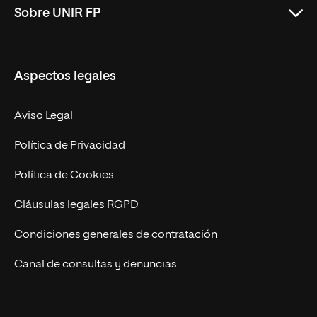
Sobre UNIR FP
DAM Online
DAW Online
Nosotros
Aspectos legales
Administración y Finanzas Online
Revista UNIR FP
Marketing y Publicidad Online
Grados superiores
Aviso Legal
Becas para Formación Profesional
Política de Privacidad
Política de Cookies
Cláusulas legales RGPD
Condiciones generales de contratación
Canal de consultas y denuncias