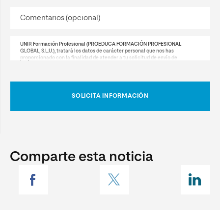
comentarios (opcional)
UNIR Formación Profesional (PROEDUCA FORMACIÓN PROFESIONAL
GLOBAL, S.L.U.), tratará los datos de carácter personal que nos has
proporcionado con la finalidad de atender a tu solicitud de envío de
información acerca de los productos, servicios, promociones y ofertas del
UNIR Formación Profesional y de otras empresas del grupo PROEDUCA y
PROEDUCA FORMACIÓN PROFESIONAL GLOBAL, por vía telefónica o
electrónica.
SOLICITA INFORMACIÓN
Podrás revocar el consentimiento otorgado, así como ejercitar los derechos
reconocidos en los artículos 15 a 22 del Reglamento (UE) 2016/679, mediante
solicitud dirigida a C/ de García Martín, 21, Pozuelo de Alarcón, 28224, Madrid,
España, o a la siguiente dirección de correo electrónico:
rgpd@unirfp.com
,
adjuntando copia de su DNI o documentación acreditativa de su identidad.
Si lo deseas puede consultar información adicional y detallada sobre
Protección de Datos pinchando
aquí
.
Comparte esta noticia