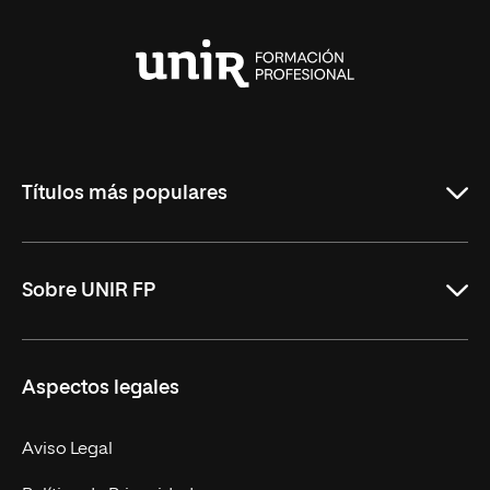
Universidad
Internacional
de
La
Rioja
Títulos más populares
ASIR Online
Sobre UNIR FP
DAM Online
DAW Online
Nosotros
Aspectos legales
Administración y Finanzas Online
Revista UNIR FP
Marketing y Publicidad Online
Grados superiores
Aviso Legal