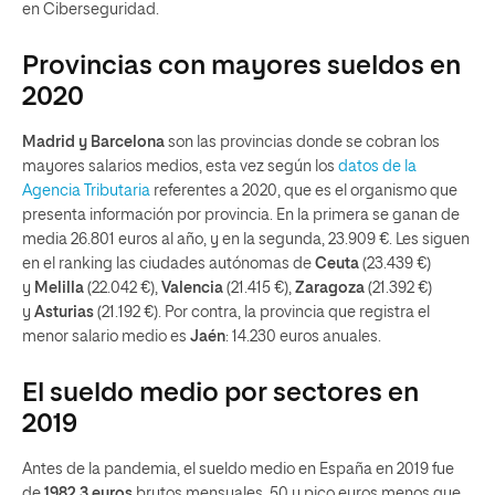
en Ciberseguridad.
Provincias con mayores sueldos en
2020
Madrid y Barcelona
son las provincias donde se cobran los
mayores salarios medios, esta vez según los
datos de la
Agencia Tr
i
butaria
referentes a 2020, que es el organismo que
presenta información por provincia. En la primera se ganan de
media 26.801 euros al año, y en la segunda, 23.909 €. Les siguen
en el ranking las ciudades autónomas de
Ceuta
(23.439 €)
y
Melilla
(22.042 €),
Valencia
(21.415 €),
Zaragoza
(21.392 €)
y
Asturias
(21.192 €). Por contra, la provincia que registra el
menor salario medio es
Jaén
: 14.230 euros anuales.
El sueldo medio por sectores en
2019
Antes de la pandemia, el sueldo medio en España en 2019 fue
de
1982,3 euros
brutos mensuales, 50 y pico euros menos que