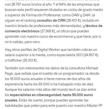
con 28.767 euros brutos al año. Y el 64% de las empresas que
buscan este perfil requieren titulados en ciclos de grado medio
o superior de Formación Profesional, como DAW y DAM. Le
siguen en el ranking
consultor de CRM
(28.413 €), incluido en
nuestro listado de profesiones más demandadas, y
técnico de
comercio electrónico
(27.368 €), un oficio que puedes
aprender con nuestro curso de ecommerce y que tiene, por si
no lo sabías, paro cero.
Hay otros perfiles de Digital Worker que también cobran un
salario superior a la media, como especialista SEO (24.857 €)
o trafficker (25.312 €).
También son interesantes los datos de la consultora Michael
Page, que señala que el sueldo de un programador va desde
los 18.000 euros anuales si tiene menos de dos años de
experiencia hasta los 65.000 si ha trabajado más de diez.
Aunque los salarios más altos del mundo tech se dan entre
los
especialistas en ciberseguridad: hasta 95.000 euros
anuales.
Estás de suerte, porque puedes aprender las
habilidades que piden para este puesto con nuestro Máster FP