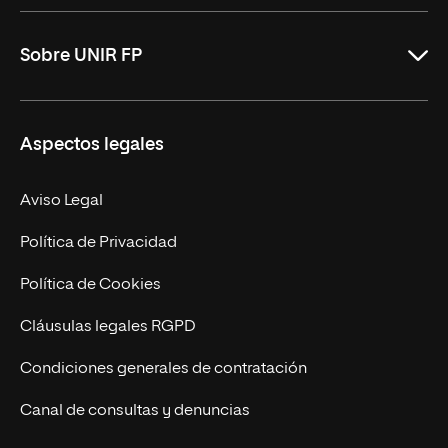
ASIR Online
Sobre UNIR FP
DAM Online
DAW Online
Nosotros
Aspectos legales
Administración y Finanzas Online
Revista UNIR FP
Marketing y Publicidad Online
Grados superiores
Aviso Legal
Becas para Formación Profesional
Política de Privacidad
Política de Cookies
Cláusulas legales RGPD
Condiciones generales de contratación
Canal de consultas y denuncias