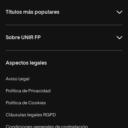
La
Rioja
Títulos más populares
ASIR Online
Sobre UNIR FP
DAM Online
DAW Online
Nosotros
Aspectos legales
Administración y Finanzas Online
Revista UNIR FP
Marketing y Publicidad Online
Grados superiores
Aviso Legal
Becas para Formación Profesional
Política de Privacidad
Política de Cookies
Cláusulas legales RGPD
Condiciones generales de contratación