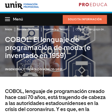
Menú
SOLICITA INFORMACIÓN
Inicio
Revista - Noticias
Ingeniería y Tecnología
COBOL: El lenguaje de programación de moda (e inventado en 1959)
COBOL: El lenguaje de
programación de moda (e
inventado en 1959)
INGENIERÍA Y TECNOLOGÍA
|29/10/2021
COBOL, lenguaje de programación creado
hace casi 70 años, está trayendo de cabeza
a las autoridades estadounidenses en la
crisis del coronavirus. Y es que, en la