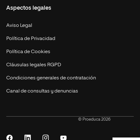
Aspectos legales
Administración y Finanzas Online
Revista UNIR FP
Marketing y Publicidad Online
Grados superiores
Aviso Legal
Becas para Formación Profesional
Política de Privacidad
Política de Cookies
Cláusulas legales RGPD
Condiciones generales de contratación
Canal de consultas y denuncias
© Proeduca 2026
Síguenos
Síguenos
Síguenos
Síguenos