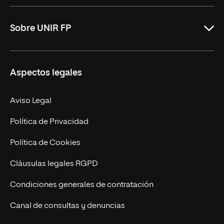
ASIR Online
Sobre UNIR FP
DAM Online
DAW Online
Nosotros
Aspectos legales
Administración y Finanzas Online
Revista UNIR FP
Marketing y Publicidad Online
Grados superiores
Aviso Legal
Becas para Formación Profesional
Política de Privacidad
Política de Cookies
Cláusulas legales RGPD
Condiciones generales de contratación
Canal de consultas y denuncias