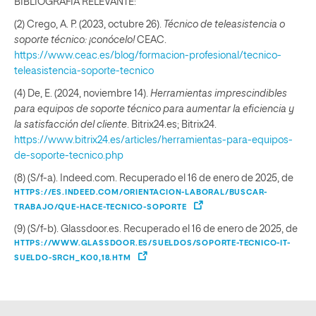
BIBLIOGRAFÍA RELEVANTE:
(2) Crego, A. P. (2023, octubre 26).
Técnico de teleasistencia o
soporte técnico: ¡conócelo!
CEAC.
https://www.ceac.es/blog/formacion-profesional/tecnico-
teleasistencia-soporte-tecnico
(4) De, E. (2024, noviembre 14).
Herramientas imprescindibles
para equipos de soporte técnico para aumentar la eficiencia y
la satisfacción del cliente
. Bitrix24.es; Bitrix24.
https://www.bitrix24.es/articles/herramientas-para-equipos-
de-soporte-tecnico.php
(8) (S/f-a). Indeed.com. Recuperado el 16 de enero de 2025, de
HTTPS://ES.INDEED.COM/ORIENTACION-LABORAL/BUSCAR-
TRABAJO/QUE-HACE-TECNICO-SOPORTE
(9) (S/f-b). Glassdoor.es. Recuperado el 16 de enero de 2025, de
HTTPS://WWW.GLASSDOOR.ES/SUELDOS/SOPORTE-TECNICO-IT-
SUELDO-SRCH_KO0,18.HTM