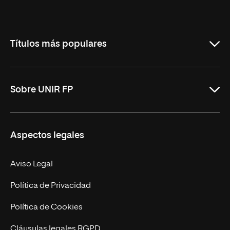
Universidad
Internacional
de
La
Rioja
Títulos más populares
ASIR Online
Sobre UNIR FP
DAM Online
DAW Online
Nosotros
Aspectos legales
Administración y Finanzas Online
Revista UNIR FP
Marketing y Publicidad Online
Grados superiores
Aviso Legal
Becas para Formación Profesional
Política de Privacidad
Política de Cookies
Cláusulas legales RGPD