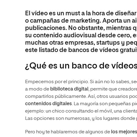
de Aplicaciones WEB (DAW)
con especialidad en Python
El vídeo es un must a la hora de diseñ
o campañas de marketing. Aporta un air
publicaciones. No obstante, mientras q
su contenido audiovisual desde cero, 
muchas otras empresas, startups y pe
este listado de bancos de vídeos gratui
¿Qué es un banco de vídeo
Empecemos por el principio. Si aún no lo sabes, se
a modo de
biblioteca digital
, permite que creador
compartirlos públicamente. Así, otros usuarios p
contenidos digitales
. La mayoría son pequeñas pi
ejemplo: un chico consultando el móvil, una client
Las opciones son numerosas, y los lugares donde 
Pero hoy te hablaremos de algunos de
los mejore