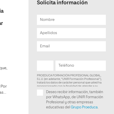
Solicita información
ia
ar
que,
 Por
las…