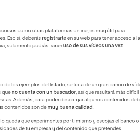
ecursos como otras plataformas online, es muy útil para
es. Eso sí, deberás
registrarte
en su web para tener acceso a l
ncia, solamente podrás hacer
uso de sus vídeos una vez
.
o de los ejemplos del listado, se trata de un gran banco de ví
es que
no cuenta con un buscador
, así que resultará más difícil 
esitas. Además, para poder descargar algunos contenidos deb
sus contenidos son de
muy buena calidad
.
lo queda que experimentes por ti mismo y escojas el banco o 
sidades de tu empresa y del contenido que pretendes