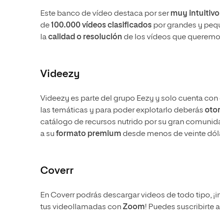
Este banco de vídeo destaca por ser
muy intuitivo
de
100.000 vídeos clasificados
por grandes y peq
la
calidad o resolución
de los vídeos que queremo
Videezy
Videezy es parte del grupo Eezy y solo cuenta co
las temáticas y para poder explotarlo deberás
otor
catálogo de recursos nutrido por su gran comunid
a su
formato premium
desde menos de veinte dóla
Coverr
En Coverr podrás descargar videos de todo tipo, ¡
tus videollamadas con
Zoom
! Puedes suscribirte 