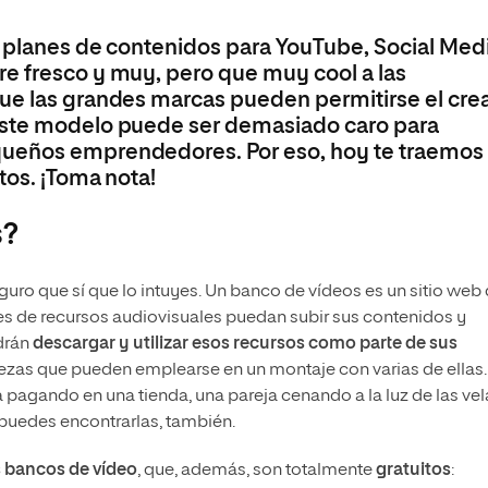
ar planes de contenidos para YouTube, Social Med
e fresco y muy, pero que muy cool a las
ue las grandes marcas pueden permitirse el cre
este modelo puede ser demasiado caro para
queños emprendedores. Por eso, hoy te traemos
tos. ¡Toma nota!
s?
guro que sí que lo intuyes. Un banco de vídeos es un sitio web 
es de recursos audiovisuales puedan subir sus contenidos y
odrán
descargar y utilizar esos recursos como parte de sus
ezas que pueden emplearse en un montaje con varias de ellas.
a pagando en una tienda, una pareja cenando a la luz de las ve
puedes encontrarlas, también.
s bancos de vídeo
, que, además, son totalmente
gratuitos
: