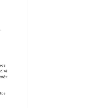
a
deos
o, al
erás
los