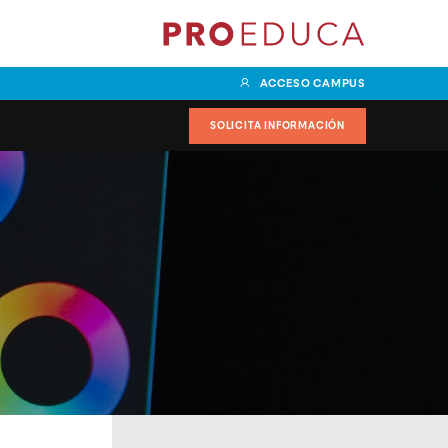
ACCESO CAMPUS
SOLICITA INFORMACIÓN
 en Marketing y
Grado Superior en
 especialidad en
Documentación y
al
Administración Sanitaria con
especialidad en Validación y
en Transporte y
Explotación de datos
specialidad en
Management
Grado Superior en Enseñanza y
Animación Sociodeportivas
r en Comercio
on especialidad
Grado Superior en
in Management
Acondicionamiento Físico
Grado Superior en Dietética