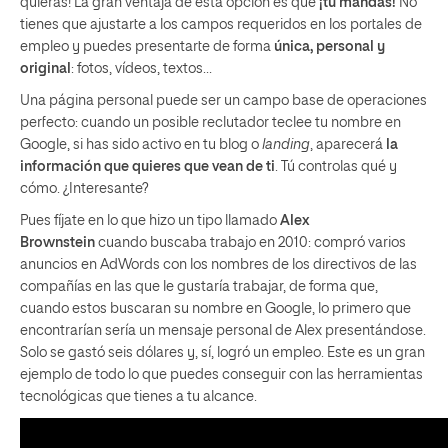
quieras! La gran ventaja de esta opción es que
¡tú mandas!
No
tienes que ajustarte a los campos requeridos en los portales de
empleo y puedes presentarte de forma
única, personal y
original
: fotos, vídeos, textos…
Una página personal puede ser un campo base de operaciones
perfecto: cuando un posible reclutador teclee tu nombre en
Google, si has sido activo en tu blog o
landing
, aparecerá
la
información que quieres que vean de ti
. Tú controlas qué y
cómo. ¿Interesante?
Pues fíjate en lo que hizo un tipo llamado
Alex
Brownstein
cuando buscaba trabajo en 2010: compró varios
anuncios en AdWords con los nombres de los directivos de las
compañías en las que le gustaría trabajar, de forma que,
cuando estos buscaran su nombre en Google, lo primero que
encontrarían sería un mensaje personal de Alex presentándose.
Solo se gastó seis dólares y, sí, logró un empleo. Este es un gran
ejemplo de todo lo que puedes conseguir con las herramientas
tecnológicas que tienes a tu alcance.