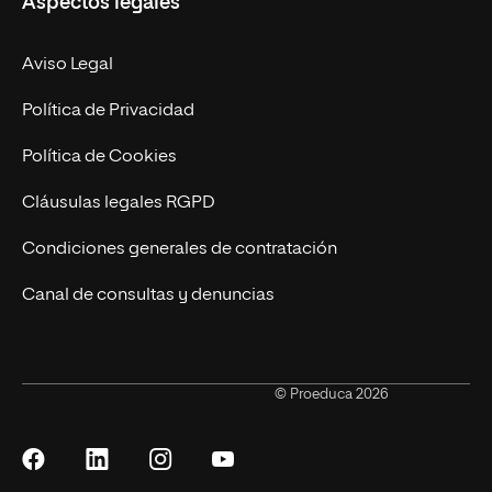
Aspectos legales
Administración y Finanzas Online
Revista UNIR FP
Marketing y Publicidad Online
Grados superiores
Aviso Legal
Becas para Formación Profesional
Política de Privacidad
Política de Cookies
Cláusulas legales RGPD
Condiciones generales de contratación
Canal de consultas y denuncias
© Proeduca 2026
Síguenos
Síguenos
Síguenos
Síguenos
en
en
en
en