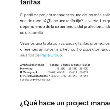
tarifas
El perfil de project manager es uno de los más soli
sueldo medio? ¿Tiene una tarifa fija? La verdad es 
dependiendo de la experiencia del profesional, d
se desarrolle.
Veamos una tabla con salarios y tarifas promedio
diferentes ámbitos (marketing, IT o apps), toman
salarios
de
Page Group.
Ámbito\Experiencia
1-2 años
2 – 6 años
6-10 años
+ 10 años
Marketing
–
18-28K
28-38K
38-42K
IT Managment
32-42K
42-50K
50-60K
60-85K
ERPS, BI y Aplicaciones
25-30K
30-38K
38-45K
45-65K
Sueldos de project manager
¿Qué hace un project manag