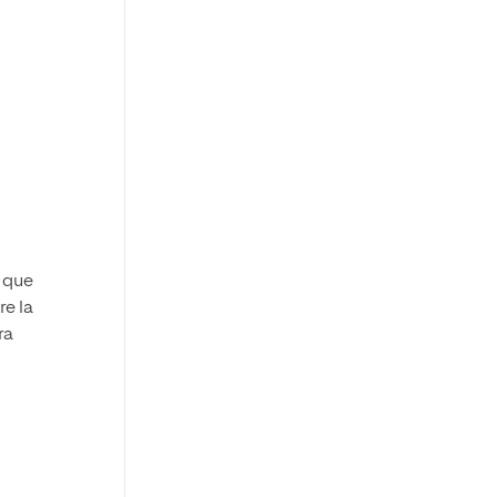
 que
re la
ra
y