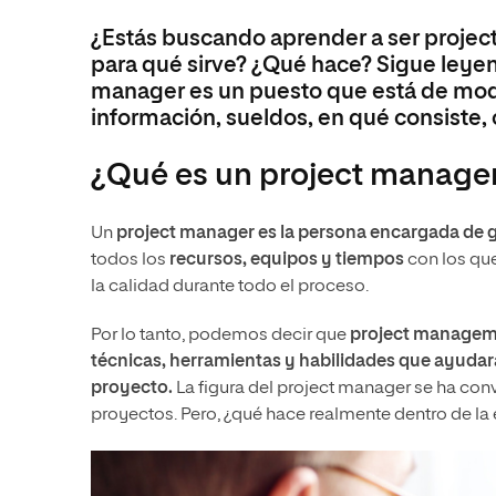
de Aplicaciones WEB (DAW)
¿Estás buscando aprender a ser projec
con especialidad en Python
para qué sirve? ¿Qué hace? Sigue leyend
manager es un puesto que está de moda
información, sueldos, en qué consiste, 
¿Qué es un project manage
Un
project manager es la persona encargada de g
todos los
recursos, equipos y tiempos
con los que
la calidad durante todo el proceso.
Por lo tanto, podemos decir que
project manage
técnicas, herramientas y habilidades que ayudará
proyecto.
La figura del project manager se ha conve
proyectos. Pero, ¿qué hace realmente dentro de l