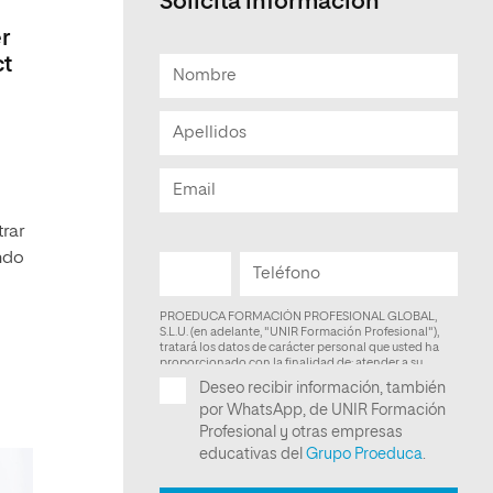
Solicita información
r
ct
rar
ando