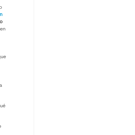
o
en
ro
len
que
a
qué
e