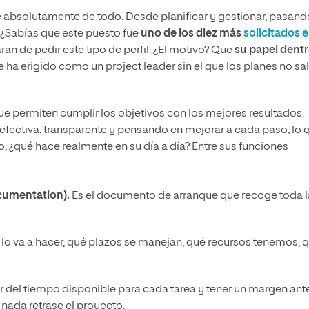
ce absolutamente de todo. Desde planificar y gestionar, pasand
 ¿Sabías que este puesto fue
uno de los diez más
solicitados 
ran de pedir este tipo de perfil. ¿El motivo? Que
su papel dent
e ha erigido como un project leader sin el que los planes no sa
que permiten cumplir los objetivos con los mejores resultados.
efectiva, transparente y pensando en mejorar a cada paso, lo 
o, ¿qué hace realmente en su día a día? Entre sus funciones
cumentation).
Es el documento de arranque que recoge toda l
 lo va a hacer, qué plazos se manejan, qué recursos tenemos, 
er del tiempo disponible para cada tarea y tener un margen ant
 nada retrase el proyecto.