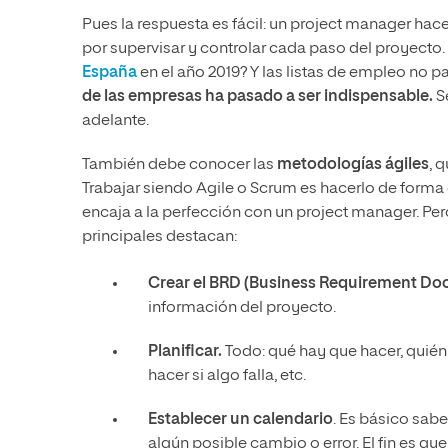
Pues la respuesta es fácil: un project manager ha
por supervisar y controlar cada paso del proyecto.
España
en el año 2019? Y las listas de empleo no pa
de las empresas ha pasado a ser indispensable.
S
adelante.
También debe conocer las
metodologías ágiles
, 
Trabajar siendo Agile o Scrum es hacerlo de forma 
encaja a la perfección con un project manager. Per
principales destacan:
Crear el BRD
(Business Requirement Do
información del proyecto.
Planificar.
Todo: qué hay que hacer, quién
hacer si algo falla, etc.
Establecer un calendario
. Es básico sab
algún posible cambio o error. El fin es que