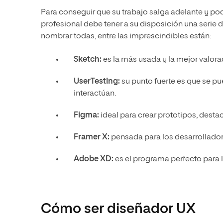
Para conseguir que su trabajo salga adelante y pod
profesional debe tener a su disposición una serie d
nombrar todas, entre las imprescindibles están:
Sketch:
es la más usada y la mejor valora
UserTesting:
su punto fuerte es que se p
interactúan.
Figma:
ideal para crear prototipos, desta
Framer X:
pensada para los desarrollado
Adobe XD
:
es el programa perfecto para 
Cómo ser diseñador UX