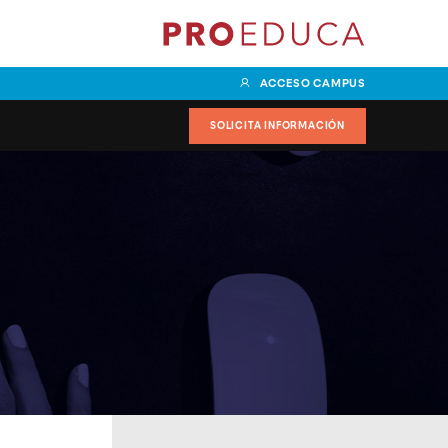
ACCESO CAMPUS
SOLICITA INFORMACIÓN
 en Marketing y
Grado Superior en
 especialidad en
Documentación y
al
Administración Sanitaria con
especialidad en Validación y
en Transporte y
Explotación de datos
specialidad en
Management
Grado Superior en Enseñanza y
Animación Sociodeportivas
r en Comercio
on especialidad
Grado Superior en
in Management
Acondicionamiento Físico
Grado Superior en Dietética