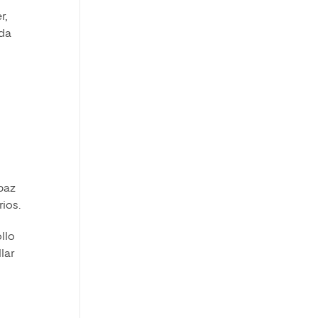
r,
ada
paz
rios.
llo
lar