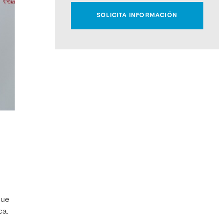
que
ca.