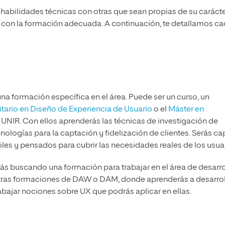
 habilidades técnicas con otras que sean propias de su carácte
con la formación adecuada. A continuación, te detallamos c
una formación específica en el área. Puede ser un curso, un
itario en Diseño de Experiencia de Usuario
o el
Máster en
NIR. Con ellos aprenderás las técnicas de investigación de
logías para la captación y fidelización de clientes. Serás ca
áciles y pensados para cubrir las necesidades reales de los usua
estás buscando una formación para trabajar en el área de desarro
uestras formaciones de DAW o DAM, donde aprenderás a desarrol
bajar nociones sobre UX que podrás aplicar en ellas.