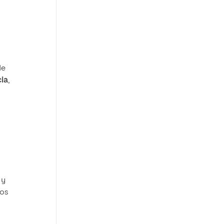
de
cia
,
 y
os