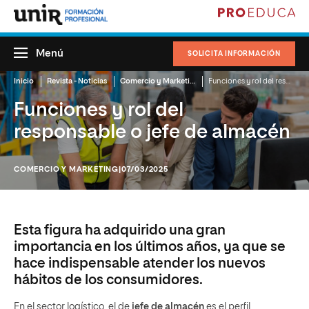
Menú
SOLICITA INFORMACIÓN
Inicio
Revista - Noticias
Comercio y Marketing
Funciones y rol del responsable o jefe de almacén
Funciones y rol del
responsable o jefe de almacén
COMERCIO Y MARKETING
|07/03/2025
Esta figura ha adquirido una gran
importancia en los últimos años, ya que se
hace indispensable atender los nuevos
hábitos de los consumidores.
En el sector logístico, el de
jefe de almacén
es el perfil