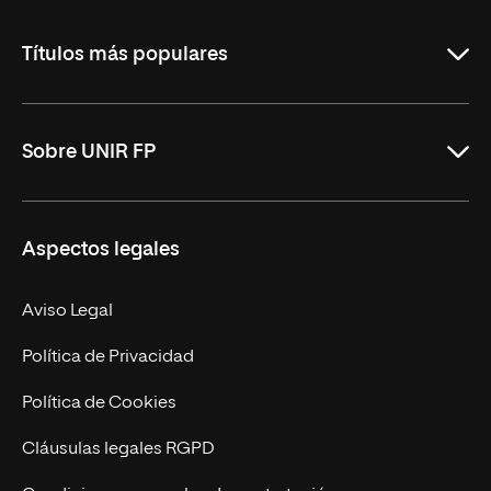
La
Rioja
Títulos más populares
ASIR Online
Sobre UNIR FP
DAM Online
DAW Online
Nosotros
Aspectos legales
Administración y Finanzas Online
Revista UNIR FP
Marketing y Publicidad Online
Grados superiores
Aviso Legal
Becas para Formación Profesional
Política de Privacidad
Política de Cookies
Cláusulas legales RGPD