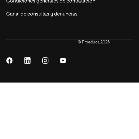
Condiciones generales de contratación
Canal de consultas y denuncias
© Proeduca 2026
Síguenos
Síguenos
Síguenos
Síguenos
en
en
en
en
Facebook
LinkedIn
Instagram
YouTube