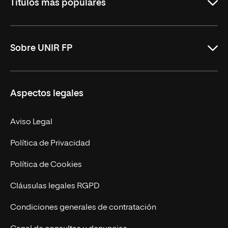
Títulos más populares
ASIR Online
Sobre UNIR FP
DAM Online
DAW Online
Nosotros
Aspectos legales
Administración y Finanzas Online
Revista UNIR FP
Marketing y Publicidad Online
Grados superiores
Aviso Legal
Becas para Formación Profesional
Política de Privacidad
Política de Cookies
Cláusulas legales RGPD
Condiciones generales de contratación