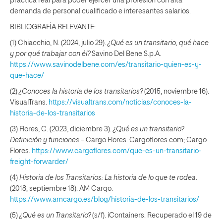
práctica real para poder ejercer una profesión con alta
demanda de personal cualificado e interesantes salarios.
BIBLIOGRAFÍA RELEVANTE:
(1) Chiacchio, N. (2024, julio 29).
¿Qué es un transitario, qué hace
y por qué trabajar con él?
Savino Del Bene S.p.A.
https://www.savinodelbene.com/es/transitario-quien-es-y-
que-hace/
(2)
¿Conoces la historia de los transitarios?
(2015, noviembre 16).
VisualTrans.
https://visualtrans.com/noticias/conoces-la-
historia-de-los-transitarios
(3) Flores, C. (2023, diciembre 3).
¿Qué es un transitario?
Definición y funciones
– Cargo Flores. Cargoflores.com; Cargo
Flores.
https://www.cargoflores.com/que-es-un-transitario-
freight-forwarder/
(4)
Historia de los Transitarios: La historia de lo que te rodea
.
(2018, septiembre 18). AM Cargo.
https://www.amcargo.es/blog/historia-de-los-transitarios/
(5)
¿Qué es un Transitario?
(s/f). iContainers. Recuperado el 19 de