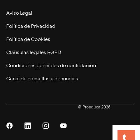
Marketing y Publicidad Online
Grados superiores
Aviso Legal
Becas para Formación Profesional
Política de Privacidad
Política de Cookies
Cláusulas legales RGPD
Condiciones generales de contratación
Canal de consultas y denuncias
© Proeduca 2026
Síguenos
Síguenos
Síguenos
Síguenos
en
en
en
en
Facebook
LinkedIn
Instagram
YouTube