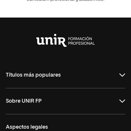
Universidad
Internacional
de
La
Rioja
Títulos más populares
ASIR Online
Sobre UNIR FP
DAM Online
DAW Online
Nosotros
Aspectos legales
Administración y Finanzas Online
Revista UNIR FP