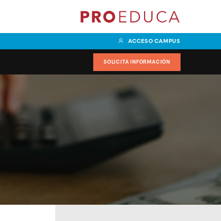
ACCESO CAMPUS
SOLICITA INFORMACIÓN
 en Marketing y
Grado Superior en
 especialidad en
Documentación y
al
Administración Sanitaria con
especialidad en Validación y
en Transporte y
Explotación de datos
specialidad en
Management
Grado Superior en Enseñanza y
Animación Sociodeportivas
r en Comercio
on especialidad
Grado Superior en
in Management
Acondicionamiento Físico
Grado Superior en Dietética