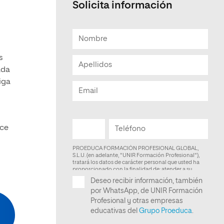
Solicita información
s
ada
iga
ece