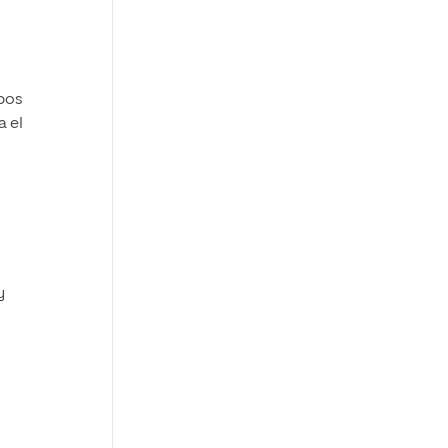
upos
a el
y