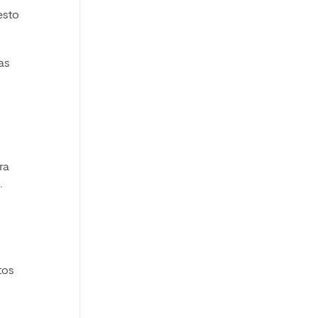
esto
as
ra
.
tos