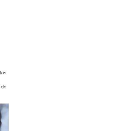
 los
a de