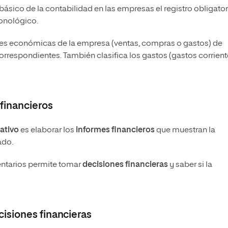
sico de la contabilidad en las empresas el registro obligator
onológico.
ones económicas de la empresa (ventas, compras o gastos) de
respondientes. También clasifica los gastos (gastos corrient
 financieros
ativo
es elaborar los
informes financieros
que muestran la
ado.
ventarios permite tomar
decisiones financieras
y saber si la
isiones financieras