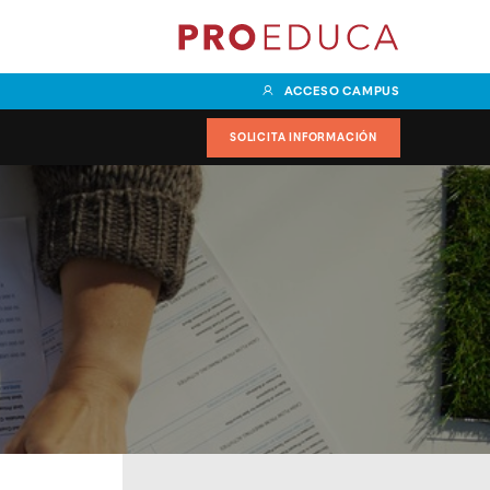
ACCESO CAMPUS
SOLICITA INFORMACIÓN
 en Marketing y
Grado Superior en
 especialidad en
Documentación y
al
Administración Sanitaria con
especialidad en Validación y
en Transporte y
Explotación de datos
specialidad en
Management
Grado Superior en Enseñanza y
Animación Sociodeportivas
r en Comercio
on especialidad
Grado Superior en
in Management
Acondicionamiento Físico
Grado Superior en Dietética