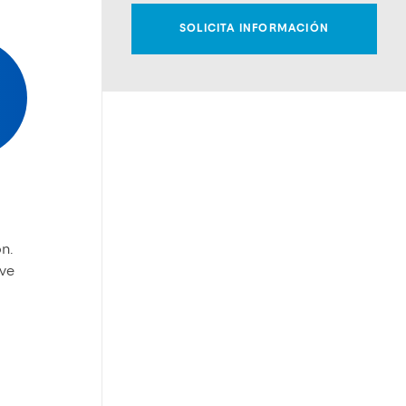
n.
ave