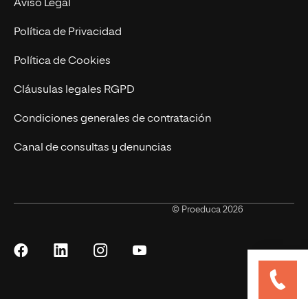
Aviso Legal
Becas para Formación Profesional
Política de Privacidad
Política de Cookies
Cláusulas legales RGPD
Condiciones generales de contratación
Canal de consultas y denuncias
© Proeduca 2026
Síguenos
Síguenos
Síguenos
Síguenos
en
en
en
en
Facebook
LinkedIn
Instagram
YouTube