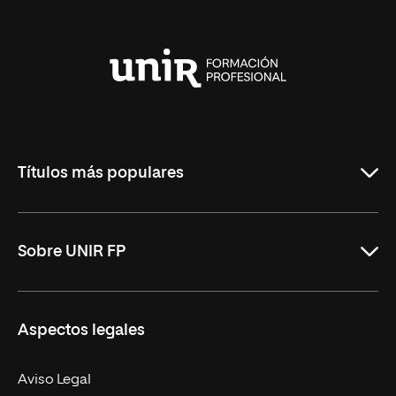
Universidad
Internacional
de
La
Rioja
Títulos más populares
ASIR Online
Sobre UNIR FP
DAM Online
DAW Online
Nosotros
Aspectos legales
Administración y Finanzas Online
Revista UNIR FP
Marketing y Publicidad Online
Grados superiores
Aviso Legal