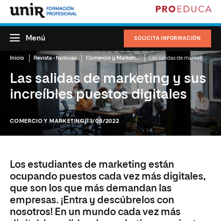
Menú
SOLICITA INFORMACIÓN
Inicio
Revista - Noticias
Comercio y Marketing
Las salidas de marketing y sus increíbles puestos digitales
Las salidas de marketing y sus
increíbles puestos digitales
COMERCIO Y MARKETING
|13/08/2022
Los estudiantes de marketing están
ocupando puestos cada vez más digitales,
que son los que más demandan las
empresas. ¡Entra y descúbrelos con
nosotros! En un mundo cada vez más