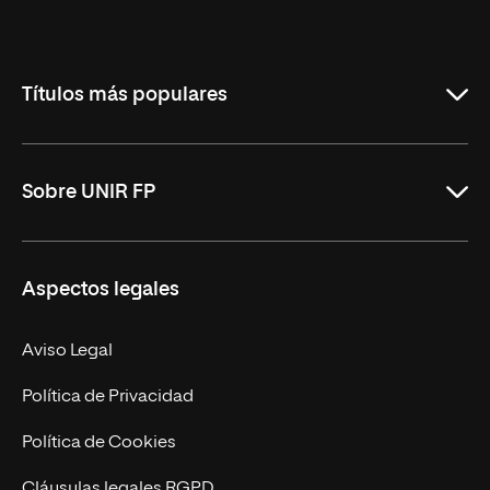
Universidad
Internacional
de
La
Rioja
Títulos más populares
ASIR Online
Sobre UNIR FP
DAM Online
DAW Online
Nosotros
Aspectos legales
Administración y Finanzas Online
Revista UNIR FP
Marketing y Publicidad Online
Grados superiores
Aviso Legal
Becas para Formación Profesional
Política de Privacidad
Política de Cookies
Cláusulas legales RGPD